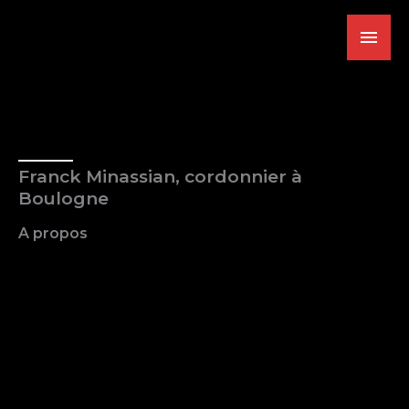
Aller
MEN
au
contenu
PRINC
Franck Minassian, cordonnier à
Boulogne
A propos