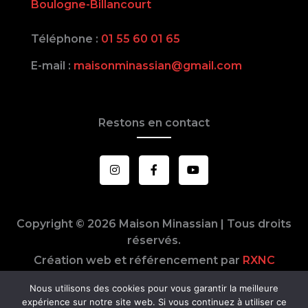
Boulogne-Billancourt
Téléphone :
01 55 60 01 65
E-mail :
maisonminassian@gmail.com
Restons en contact
I
F
Y
n
a
o
s
c
u
t
e
t
a
b
u
g
o
b
Copyright © 2026 Maison Minassian | Tous droits
r
o
e
a
k
réservés.
m
-
f
Création web et référencement par
RXNC
Photos par
Florian Leger
Nous utilisons des cookies pour vous garantir la meilleure
expérience sur notre site web. Si vous continuez à utiliser ce